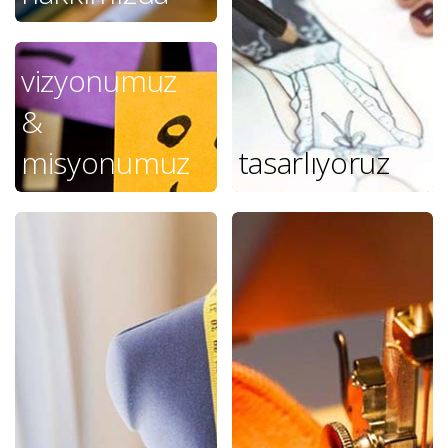
vizyonumuz
&
misyonumuz
tasarlıyoruz