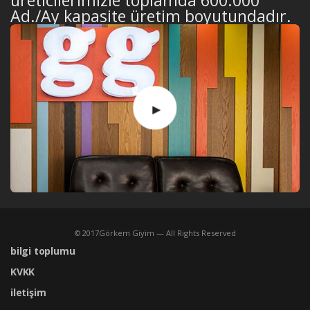
üreticilerimizle toplamda 600.000
Ad./Ay kapasite üretim boyutundadır.
©
2017
Görkem Giyim — All Rights Reserved
bilgi toplumu
KVKK
iletişim